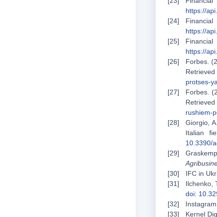
Financi
https://a
Financi
https://a
Financi
https://a
Forbes. (
Retriev
protses-y
Forbes. (
Retrie
rushiem-p
Giorgio, A
Italian f
10.3390/a
Graskemper
Agribusin
IFC in Ukr
Ilchenko, 
doi: 10.3
Instagram.
Kernel Dig