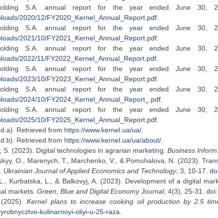
Holding S.A. annual report for the year ended June 30, 
ploads/2020/12/FY2020_Kernel_Annual_Report.pdf
.
Holding S.A. annual report for the year ended June 30, 
ploads/2021/10/FY2021_Kernel_Annual_Report.pdf
.
Holding S.A. annual report for the year ended June 30, 
ploads/2022/11/FY2022_Kernel_Annual_Report.pdf
.
Holding S.A. annual report for the year ended June 30, 
ploads/2023/10/FY2023_Kernel_Annual_Report.pdf
.
Holding S.A. annual report for the year ended June 30, 
ploads/2024/10/FY2024_Kernel_Annual_Report_.pdf
.
Holding S.A. annual report for the year ended June 30, 
ploads/2025/10/FY2025_Kernel_Annual_Report.pdf
.
.d.a). Retrieved from
https://www.kernel.ua/ua/
.
.d.b). Retrieved from
https://www.kernel.ua/ua/about/
.
 S. (2023). Digital technologies in agrarian marketing.
Business Inform
kyy, O., Marenych, T., Marchenko, V., & Pomohalova, N. (2023). Transf
s.
Ukrainian Journal of Applied Economics and Technology
, 3, 10-17.
do
., Kurbatska, L., & Balkovyj, A. (2023). Development of a digital mark
nal markets.
Green, Blue and Digital Economy Journal
, 4(3), 25-31.
doi
 (2025).
Kernel plans to increase cooking oil production by 2.5 tim
vyrobnycztvo-kulinarnoyi-oliyi-u-25-raza
.