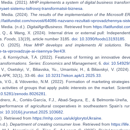
t Media. (2021).
MHP implements a system of digital business transfor
aet-sistemu-tsifrovoj-transformatsii-biznesa
.
t Media. (2024).
The results of the implementation of the Microsoft
s://latifundist.com/novosti/64086-nazvano-rezultati-vprovadzhennya-sis
t Media. (n.d.).
DigitalAgriBusiness
. Retrieved from
https://latifundist.
n, Q., & Wang, X. (2024). Internal drive or external pull: Independen
es.
Foods
, 13(19), article number 3185.
doi: 10.3390/foods13193185
.
 O. (2025).
How MHP develops and implements AI solutions
. Re
e-ta-vprovadzuje-ai-risennya-9er43l
.
P., & Korniychuk, T.A. (2022). Features of forming an innovative dev
ansformations. Series: Economics and Management
, 6.
doi: 10.54929
., Osetskyi, V., Biliavska, Yu., Umantsiv, H., & Biliavskyi, V. (2024
a APK
, 32(1), 33-46.
doi: 10.32317/ekon.apk/1.2025.33
.
, V.G., & Vdovenko, N.M. (2022). Formation of marketing strategies f
 activities of groups that apply public interests on the market.
Scienti
 10.5281/zenodo.8026281
.
rero, A., Cortés-García, F.J., Abad-Segura, E., & Belmonte-Ureña, L.J
 performance of agricultural cooperatives in southeastern Spain’s r
oi: 10.1016/j.jrurstud.2025.103682
.
.). Retrieved from
https://mhp.com.ua/uk/glorytoUkraine
.
.d.).
Department of creating consumer love
. Retrieved from
https://li