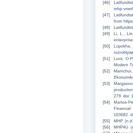
Latifundis
mhp-vnedry
Latifundis
from
http
Latifundis
Li, L., Li
enterpris
Lopokha,
rozroblyaj
Lucii, O.
Modern Tr
Mamchur, V
Ekonomik
Margasova
production
279.
doi:
Martos-Ped
Financial
103682.
d
MHP. (n.d
MHP4U. (n