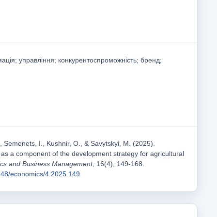
ція; управління; конкурентоспроможність; бренд;
я
, Semenets, I., Kushnir, O., & Savytskyi, M. (2025).
 as a component of the development strategy for agricultural
cs and Business Management
, 16(4), 149-168.
1548/economics/4.2025.149