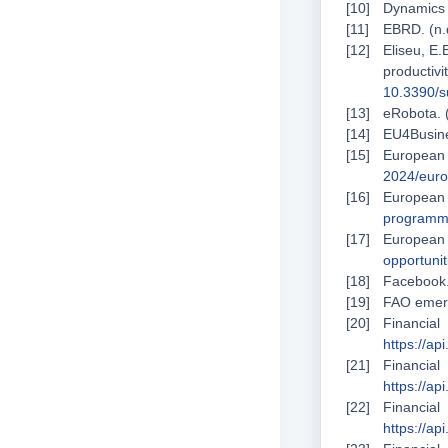
Dynamics 
EBRD. (n.
Eliseu, E.
productiv
10.3390/
eRobota. (
EU4Busine
European 
2024/euro
European
program
Europea
opportuni
Facebook.
FAO emerg
Financi
https://a
Financi
https://a
Financi
https://a