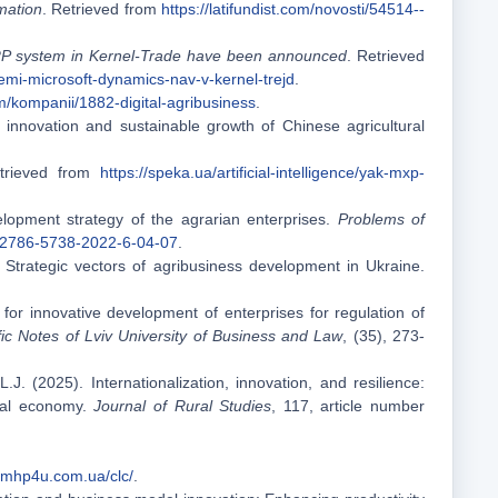
mation
. Retrieved from
https://latifundist.com/novosti/54514--
 ERP system in Kernel-Trade have been announced
. Retrieved
temi-microsoft-dynamics-nav-v-kernel-trejd
.
com/kompanii/1882-digital-agribusiness
.
t innovation and sustainable growth of Chinese agricultural
trieved from
https://speka.ua/artificial-intelligence/yak-mxp-
elopment strategy of the agrarian enterprises.
Problems of
/2786-5738-2022-6-04-07
.
). Strategic vectors of agribusiness development in Ukraine.
or innovative development of enterprises for regulation of
fic Notes of Lviv University of Business and
Law
, (35), 273-
. (2025). Internationalization, innovation, and resilience:
ural economy.
Journal of Rural Studies
, 117, article number
fe.mhp4u.com.ua/clc/
.