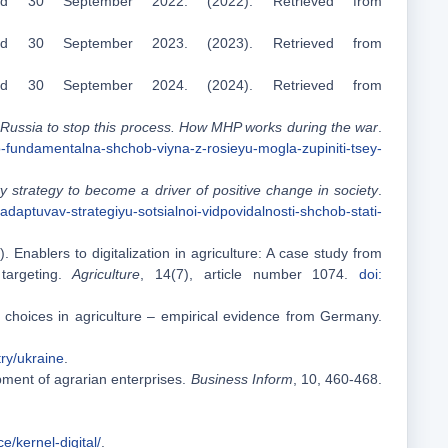
ed 30 September 2022. (2022). Retrieved from
ed 30 September 2023. (2023). Retrieved from
ed 30 September 2024. (2024). Retrieved from
h Russia to stop this process. How MHP works during the war
.
o-fundamentalna-shchob-viyna-z-rosieyu-mogla-zupiniti-tsey-
y strategy to become a driver of positive change in society
.
adaptuvav-strategiyu-sotsialnoi-vidpovidalnosti-shchob-stati-
). Enablers to digitalization in agriculture: A case study from
 targeting.
Agriculture
, 14(7), article number 1074.
doi:
al choices in agriculture – empirical evidence from Germany.
ry/ukraine
.
opment of agrarian enterprises.
Business Inform
, 10, 460-468.
e/kernel-digital/
.