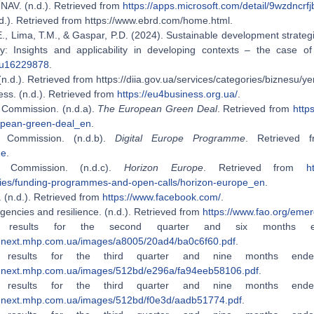
NAV. (n.d.). Retrieved from
https://apps.microsoft.com/detail/9wzdncrf
d.). Retrieved from https://www.ebrd.com/home.html.
E., Lima, T.M., & Gaspar, P.D. (2024). Sustainable development strategi
ity: Insights and applicability in developing contexts – the case o
su16229878
.
n.d.). Retrieved from https://diia.gov.ua/services/categories/biznesu/ye
ss. (n.d.). Retrieved from
https://eu4business.org.ua/
.
Commission. (n.d.a).
The
European Green Deal
. Retrieved from
http
pean-green-deal_en
.
 Commission. (n.d.b).
Digital Europe Programme
. Retrieved
me
.
n Commission. (n.d.c).
Horizon Europe
. Retrieved from
h
ties/funding-programmes-and-open-calls/horizon-europe_en
.
 (n.d.). Retrieved from
https://www.facebook.com/
.
encies and resilience. (n.d.). Retrieved from
https://www.fao.org/em
al results for the second quarter and six months 
pi.next.mhp.com.ua/images/a8005/20ad4/ba0c6f60.pdf
.
al results for the third quarter and nine months end
pi.next.mhp.com.ua/images/512bd/e296a/fa94eeb58106.pdf
.
al results for the third quarter and nine months end
pi.next.mhp.com.ua/images/512bd/f0e3d/aadb51774.pdf
.