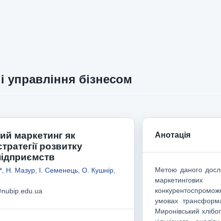
і управління бізнесом
ий маркетинг як
Анотація
тратегії розвитку
підприємств
Метою даного дослі
*
,
Н. Мазур
,
І. Семенець
,
О. Кушнір
,
маркетингових
конкурентоспромож
@nubip.edu.ua
умовах трансформа
Миронівський хлібоп