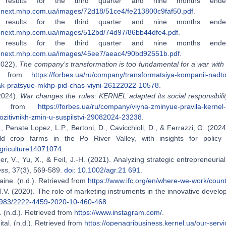
al results for the third quarter and nine months end
pi.next.mhp.com.ua/images/72d18/51ce4/fe213800c9faf50.pdf
.
al results for the third quarter and nine months end
pi.next.mhp.com.ua/images/512bd/74d97/86bb44dfe4.pdf
.
al results for the third quarter and nine months end
pi.next.mhp.com.ua/images/45ee7/aeac4/90bd92551b.pdf
.
2022).
The company
’
s transformation is too fundamental for a war wit
ed from
https://forbes.ua/ru/company/transformatsiya-kompanii-nadt
ak-pratsyue-mkhp-pid-chas-viyni-26122022-10578
.
2024).
War changes the rules: KERNEL adapted its social responsibilit
ved from
https://forbes.ua/ru/company/viyna-zminyue-pravila-kernel-
ozitivnikh-zmin-u-suspilstvi-29082024-23238
.
., Penate Lopez, L.P., Bertoni, D., Cavicchioli, D., & Ferrazzi, G. (2024
ield crop farms in the Po River Valley, with insights for policy
griculture14071074
.
, V., Yu, X., & Feil, J.-H. (2021). Analyzing strategic entrepreneuri
ess
, 37(3), 569-589.
doi: 10.1002/agr.21 691
.
aine. (n.d.). Retrieved from
https://www.ifc.org/en/where-we-work/count
T.V. (2020). The role of marketing instruments in the innovative devel
2983/2222-4459-2020-10-460-468
.
 (n.d.). Retrieved from
https://www.instagram.com/
.
ital. (n.d.). Retrieved from
https://openagribusiness.kernel.ua/our-servic