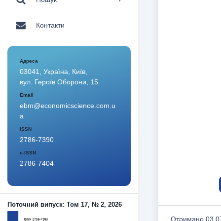
Контакти
Адреса
03041, Україна, Київ,
вул. Героїв Оборони, 15
Email
ebm@economicscience.com.u
a
ISSN
2786-7390
e-ISSN
2786-7404
Поточний випуск: Том 17, № 2, 2026
Отримано 03.07