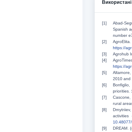
Використані
Abad-Segur
Spanish ag
number e
AgroElita
https://a
Agrohub I
AgroTim
https://a
Altamore, 
2010 and
Bonfiglio
priorities.
Cascone, 
rural area
Dmytriiev,
activitie
10.48077/
DREAM. (n