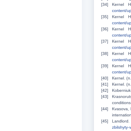
Kernel 
content/u
Kernel 
content/u
Kernel 
content/u
Kernel 
content/u
Kernel 
content/u
Kernel 
content/u
Kernel. (n
Kernel. (n
Koberniuk,
Krasnoruts
condition
Kvasova, L
internatio
Landlord.
zbilshyty-