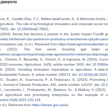
 джерела
a, E., Castillo-Díaz, F.J., Batlles-delaFuente, A., & Belmonte-Ureña, 
riculture: The role of technological innovation and corporate social res
70021.
doi: 10.1002/bsd2.70021
.
. (2024).
Kernel has become a partner in the Jumbo Impact Fundfb g
groelita.info/kernel-ctav-partnerom-prohramy-zmenshennia-vykydiv-par
nnovations Lab. (n.d.). Retrieved from
https://www.agroinnovationlab.c
es. (2021).
The free xarvio Scouting app helps yo
grotimes.ua/agronomiya/uhvalyuvaty-agronomichni-rishennya-dopomaga
L., Chinnici, P., Bacarella, S., Chironi, S., & Ingrassia, M. (2024). Cu
 2020 censuses.
Agriculture
, 14(9), article number 1603.
doi: 10.3390/
, A. (2024). Unveiling innovation imperatives in agriculture: A data
Sustainable Futures
, 8, article number 100273.
doi: 10.1016/j.sftr.202
G., Scuderi, A., Guarnaccia, P., & Timpanaro, G. (2024). Promoting in
s.
Journal of Cleaner Production
, 443, article number 141247.
doi: 10.
 I., Levchenko, I., Prokopenko, M., Beketov, Yu., & Malikov, V. (2022
s of agricultural and processing enterprises on the example of
scihor.25(8).2022.125-133
.
.d.). Retrieved from
https://dream.gov.ua/ua
.