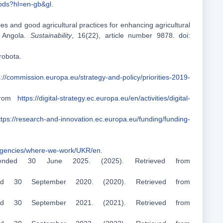
jbds?hl=en-gb&gl
.
es and good agricultural practices for enhancing agricultural
f Angola.
Sustainability
, 16(22), article number 9878.
doi:
robota.
s://commission.europa.eu/strategy-and-policy/priorities-2019-
 from
https://digital-strategy.ec.europa.eu/en/activities/digital-
ttps://research-and-innovation.ec.europa.eu/funding/funding-
ergencies/where-we-work/UKR/en
.
ended 30 June 2025. (2025). Retrieved from
ed 30 September 2020. (2020). Retrieved from
ed 30 September 2021. (2021). Retrieved from