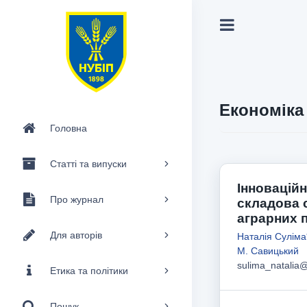
Економіка 
Головна
Статті та випуски
Інноваційн
Про журнал
складова с
аграрних 
Для авторів
Наталія Суліма
М. Савицький
sulima_natalia
Етика та політики
Пошук