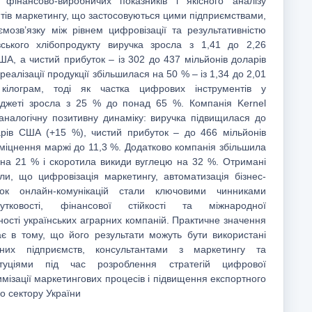
у фінансово-виробничих показників і якісного аналізу
тів маркетингу, що застосовуються цими підприємствами,
мозв’язку між рівнем цифровізації та результативністю
вського хлібопродукту виручка зросла з 1,41 до 2,26
ША, а чистий прибуток – із 302 до 437 мільйонів доларів
еалізації продукції збільшилася на 50 % – із 1,34 до 2,01
лограм, тоді як частка цифрових інструментів у
джеті зросла з 25 % до понад 65 %. Компанія Kernel
налогічну позитивну динаміку: виручка підвищилася до
арів США (+15 %), чистий прибуток – до 466 мільйонів
зміцнення маржі до 11,3 %. Додатково компанія збільшила
ії на 21 % і скоротила викиди вуглецю на 32 %. Отримані
или, що цифровізація маркетингу, автоматизація бізнес-
ток онлайн-комунікацій стали ключовими чинниками
утковості, фінансової стійкості та міжнародної
ості українських аграрних компаній. Практичне значення
є в тому, що його результати можуть бути використані
рних підприємств, консультантами з маркетингу та
туціями під час розроблення стратегій цифрової
мізації маркетингових процесів і підвищення експортного
о сектору України