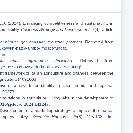
L.J. (2024). Enhancing competitiveness and sustainability in
ponsibility.
Business Strategy and Development
, 7(4), article
reenhouse gas emission reduction program
. Retrieved from
nykovykh-haziv-jumbo-impact-fundfb/
.
om/
.
u make agronomic decisions
. Retrieved from
ye-bezkoshtovnyj-dodatok-xarvio-scouting/
.
rrent framework of Italian agriculture and changes between the
agriculture14091603
.
-driven framework for identifying latent needs and regional
4.100273
.
novations in agriculture: Living labs in the development of
1016/j.jclepro.2024.141247
.
). Development of a marketing strategy to improve the market
 company policy.
Scientific Horizons
, 25(8), 125-133.
doi: