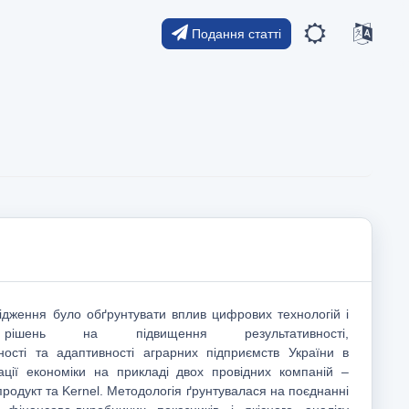
Подання статті
дження було обґрунтувати вплив цифрових технологій і
 рішень на підвищення результативності,
ності та адаптивності аграрних підприємств України в
ції економіки на прикладі двох провідних компаній –
родукт та Kernel. Методологія ґрунтувалася на поєднанні