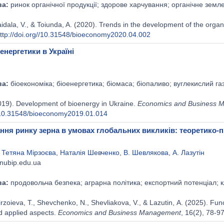
ва:
ринок органічної продукції; здорове харчування; органічне земл
aidala, V., & Toiunda, A. (2020). Trends in the development of the orga
ttp://doi.org//10.31548/bioeconomy2020.04.002
енергетики в Україні
ва:
біоекономіка; біоенергетика; біомаса; біопаливо; вуглекислий га
019). Development of bioenergy in Ukraine.
Economics and Business 
//10.31548/bioeconomy2019.01.014
ння ринку зерна в умовах глобальних викликів: теоретико-п
,
Тетяна Мірзоєва
,
Наталія Шевченко
,
В. Шевлякова
,
А. Лазутін
nubip.edu.ua
ва:
продовольча безпека; аграрна політика; експортний потенціал; кл
rzoieva, T., Shevchenko, N., Shevliakova, V., & Lazutin, А. (2025). Fun
d applied aspects.
Economics and Business Management
, 16(2), 78-9