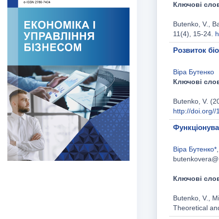
Ключові сло
Butenko, V., B
11(4), 15-24.
h
Розвиток біо
Віра Бутенко
Ключові сло
Butenko, V. (2
http://doi.org
Функціонува
Віра Бутенко*
butenkovera@
Ключові сло
Butenko, V., Mi
Theoretical an