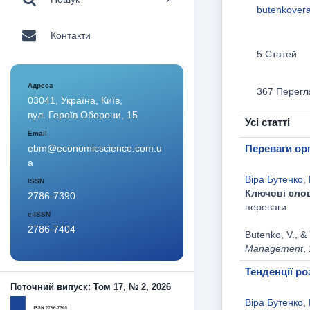
butenkover
Контакти
5 Статей
Адреса
367 Перегл
03041, Україна, Київ,
вул. Героїв Оборони, 15
Усі статті
Email
Переваги орг
ebm@economicscience.com.u
a
Віра Бутенко
,
ISSN
Ключові сло
2786-7390
переваги
e-ISSN
2786-7404
Butenko, V., & 
Management
,
Тенденції ро
Поточний випуск: Том 17, № 2, 2026
Віра Бутенко
,