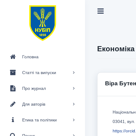
Економіка 
Головна
Статті та випуски
Віра Буте
Про журнал
Для авторів
Національни
Етика та політики
03041, вул.
https://orc
Пошук