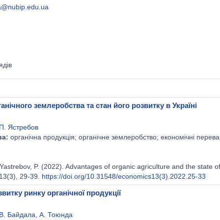
a@nubip.edu.ua
ядів
анічного землеробства та стан його розвитку в Україні
П. Ястребов
ва:
органічна продукція; органічне землеробство; економічні переваги
Yastrebov, P. (2022). Advantages of organic agriculture and the state o
 13(3), 29-39.
https://doi.org/10.31548/economics13(3).2022.25-33
звитку ринку органічної продукції
В. Байдала
,
А. Тоюнда