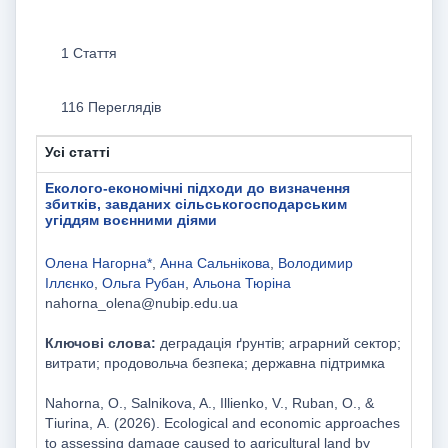
1 Стаття
116 Переглядів
Усі статті
Еколого-економічні підходи до визначення
збитків, завданих сільськогосподарським
угіддям воєнними діями
Олена Нагорна*
,
Анна Сальнікова
,
Володимир
Іллєнко
,
Ольга Рубан
,
Альона Тюріна
nahorna_olena@nubip.edu.ua
Ключові слова:
деградація ґрунтів; аграрний сектор;
витрати; продовольча безпека; державна підтримка
Nahorna, O., Salnikova, A., Illienko, V., Ruban, O., &
Tіurina, А. (2026). Ecological and economic approaches
to assessing damage caused to agricultural land by