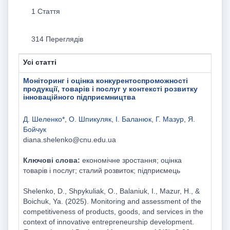
1 Стаття
314 Переглядів
Усі статті
Моніторинг і оцінка конкурентоспроможності
продукції, товарів і послуг у контексті розвитку
інноваційного підприємництва
Д. Шеленко*
,
О. Шпикуляк
,
І. Баланюк
,
Г. Мазур
,
Я.
Бойчук
diana.shelenko@cnu.edu.ua
Ключові слова:
економічне зростання; оцінка
товарів і послуг; сталий розвиток; підприємець
Shelenko, D., Shpykuliak, O., Balaniuk, I., Mazur, H., &
Boichuk, Ya. (2025). Monitoring and assessment of the
competitiveness of products, goods, and services in the
context of innovative entrepreneurship development.