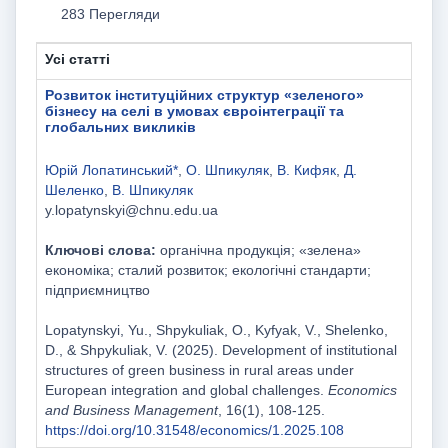
283 Перегляди
Усі статті
Розвиток інституційних структур «зеленого»
бізнесу на селі в умовах євроінтеграції та
глобальних викликів
Юрій Лопатинський*
,
О. Шпикуляк
,
В. Кифяк
,
Д.
Шеленко
,
В. Шпикуляк
y.lopatynskyi@chnu.edu.ua
Ключові слова:
органічна продукція; «зелена»
економіка; сталий розвиток; екологічні стандарти;
підприємництво
Lopatynskyi, Yu., Shpykuliak, O., Kyfyak, V., Shelenko,
D., & Shpykuliak, V. (2025). Development of institutional
structures of green business in rural areas under
European integration and global challenges.
Economics
and Business Management
, 16(1), 108-125.
https://doi.org/10.31548/economics/1.2025.108