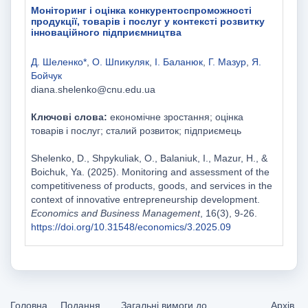
Моніторинг і оцінка конкурентоспроможності
продукції, товарів і послуг у контексті розвитку
інноваційного підприємництва
Д. Шеленко*
,
О. Шпикуляк
,
І. Баланюк
,
Г. Мазур
,
Я.
Бойчук
diana.shelenko@cnu.edu.ua
Ключові слова:
економічне зростання; оцінка
товарів і послуг; сталий розвиток; підприємець
Shelenko, D., Shpykuliak, O., Balaniuk, I., Mazur, H., &
Boichuk, Ya. (2025). Monitoring and assessment of the
competitiveness of products, goods, and services in the
context of innovative entrepreneurship development.
Economics and Business Management
, 16(3), 9-26.
https://doi.org/10.31548/economics/3.2025.09
Головна
Подання
Загальні вимоги до
Архів