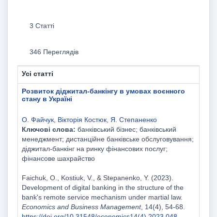
3 Статті
346 Переглядів
Усі статті
Розвиток діджитал-банкінгу в умовах воєнного
стану в Україні
О. Файчук
,
Вікторія Костюк
,
Я. Степаненко
Ключові слова:
банківський бізнес; банківський
менеджмент; дистанційне банківське обслуговування;
діджитал-банкінг на ринку фінансових послуг;
фінансове шахрайство
Faichuk, O., Kostiuk, V., & Stepanenko, Y. (2023).
Development of digital banking in the structure of the
bank's remote service mechanism under martial law.
Economics and Business Management
, 14(4), 54-68.
https://doi.org/10.31548/economics14(4).2023.048