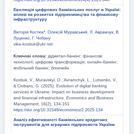
Еволюція цифрових банківських послуг в Україні:
вплив на розвиток підприємництва та фінансову
інфраструктуру
Вікторія Костюк*
,
Олексій Муравський
,
Л. Аврамчук
,
В.
Луценко
,
Г. Чобану
vika-kostiuk@ukr.net
Ключові слова:
діджитал-банкінг; фінансові
технології; цифрова трансформація; онлайн-банкінг;
мобільний банкінг; блокчейн
Kostiuk, V., Muravskyi, O., Avramchyk, L., Lutsenko, V.,
& Ciobanu, G. (2025). Evolution of digital banking
services in Ukraine: Impact on business development
and financial infrastructure.
Economics and Business
Management
, 16(2), 134-151.
https://doi.org/10.31548/economics/2.2025.134
Аналіз ефективності банківських кредитних
інструментів для аграрних підприємств України