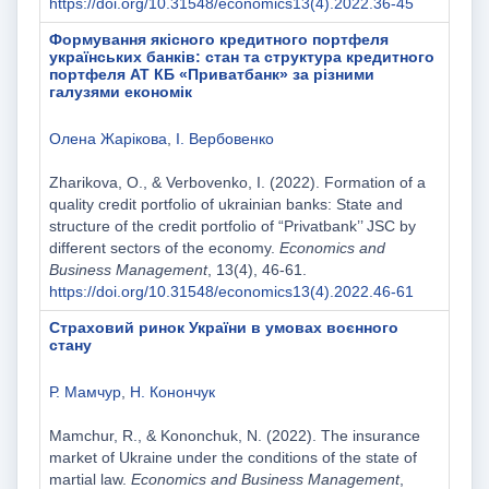
https://doi.org/10.31548/economics13(4).2022.36-45
Формування якісного кредитного портфеля
українських банків: стан та структура кредитного
портфеля АТ КБ «Приватбанк» за різними
галузями економік
Олена Жарікова
,
І. Вербовенко
Zharikova, O., & Verbovenko, І. (2022). Formation of a
quality credit portfolio of ukrainian banks: State and
structure of the credit portfolio of “Privatbank’’ JSC by
different sectors of the economy.
Economics and
Business Management
, 13(4), 46-61.
https://doi.org/10.31548/economics13(4).2022.46-61
Страховий ринок України в умовах воєнного
стану
Р. Мамчур
,
Н. Конончук
Mamchur, R., & Kononchuk, N. (2022). The insurance
market of Ukraine under the conditions of the state of
martial law.
Economics and Business Management
,