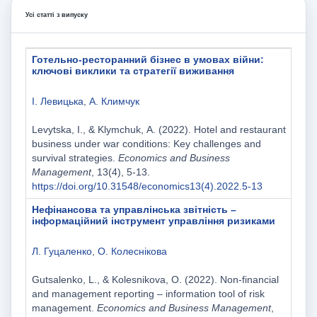
Усі статті з випуску
Готельно-ресторанний бізнес в умовах війни:
ключові виклики та стратегії виживання
І. Левицька
,
А. Климчук
Levytska, I., & Klymchuk, А. (2022). Hotel and restaurant
business under war сonditions: Key challenges and
survival strategies.
Economics and Business
Management
, 13(4), 5-13.
https://doi.org/10.31548/economics13(4).2022.5-13
Нефінансова та управлінська звітність –
інформаційний інструмент управління ризиками
Л. Гуцаленко
,
О. Колеснікова
Gutsalenko, L., & Kolesnikova, O. (2022). Non-financial
and management reporting – information tool of risk
management.
Economics and Business Management
,