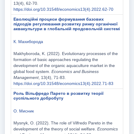
13(4), 62-70.
https://doi.org/10.31548/economics13(4).2022.62-70
Еволюційні процеси формування базових
підходів регулювання розвитку ринку органічної
аквакультури в глобальній продовольчій системі
К. Махиборода
Makhyboroda, K. (2022). Evolutionary processes of the
formation of basic approaches regulating the
development of the organic aquaculture market in the
global food system.
Economics and Business
Management
, 13(4), 71-83.
https://doi.org/10.31548/economics13(4).2022.71-83
Роль Вільфредо Парето в розвитку теорії
суспільного добробуту
О. Мисник
Mysnyk, O. (2022). The role of Vilfredo Pareto in the
development of the theory of social welfare.
Economics